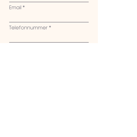
Email
Telefonnummer
Stadt
Name des Kunstwerkes
Ihre Nachricht