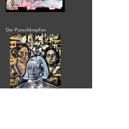
Der Punschkrapfen
Franz Liszt ( 1811- 1886)